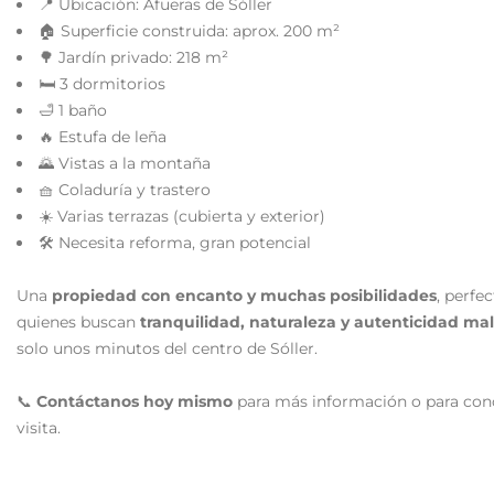
📍 Ubicación: Afueras de Sóller
🏠 Superficie construida: aprox. 200 m²
🌳 Jardín privado: 218 m²
🛏️ 3 dormitorios
🛁 1 baño
🔥 Estufa de leña
🌄 Vistas a la montaña
🧺 Coladuría y trastero
☀️ Varias terrazas (cubierta y exterior)
🛠️ Necesita reforma, gran potencial
Una
propiedad con encanto y muchas posibilidades
, perfe
quienes buscan
tranquilidad, naturaleza y autenticidad ma
solo unos minutos del centro de Sóller.
📞
Contáctanos hoy mismo
para más información o para con
visita.