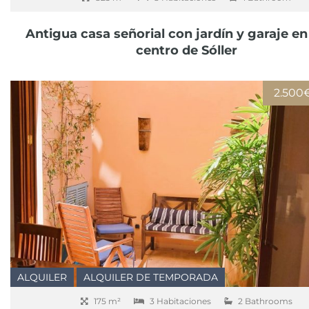
Antigua casa señorial con jardín y garaje en
centro de Sóller
2.500
ALQUILER
ALQUILER DE TEMPORADA
175 m²
3 Habitaciones
2 Bathrooms