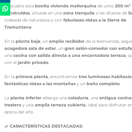
Descubre esta
bonita vivienda mallorquina
de unos
200 m²
construidos
, situada en una
zona tranquila
a las afueras de
S
rodeada de naturaleza y con
fabulosas vistas a la Sierra de
Tramuntana
.
En la
planta baja
, un
amplio recibidor
da la bienvenida, segu
acogedora sala de estar
, un
gran salón-comedor con estufa
una
cocina con salida directa a una encantadora terraza
, 
con el
jardín privado
.
En la
primera planta
, encontramos
tres luminosas habitaci
fantásticas vistas a las montañas
y un
baño completo
.
La
planta inferior
alberga una
coladuría
, una
antigua cocina
trastero
y una
amplia terraza cubierta
, ideal para disfrutar e
época del año.
🌿
CARACTERÍSTICAS DESTACADAS: