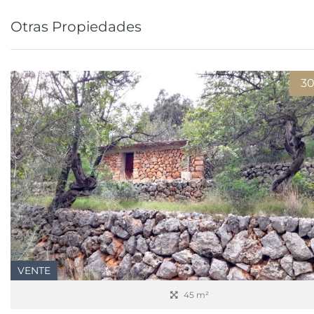
Otras Propiedades
3
VENTE
45 m²