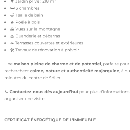
🌳 Jardin privé : 218 m²
🛏️ 3 chambres
🛁 1 salle de bain
🔥 Poêle à bois
🌄 Vues sur la montagne
🧺 Buanderie et débarras
☀️ Terrasses couvertes et extérieures
🛠️ Travaux de rénovation à prévoir
Une
maison pleine de charme et de potentiel
, parfaite pour
recherchent
calme, nature et authenticité majorquine
, à q
minutes du centre de Sóller.
📞
Contactez-nous dès aujourd’hui
pour plus d’informations
organiser une visite.
CERTIFICAT ÉNERGÉTIQUE DE L'IMMEUBLE