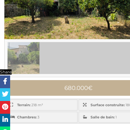
Share
680.000€
Terrain:
218 m²
Surface construite:
18
Chambres:
3
Salle de bain:
1