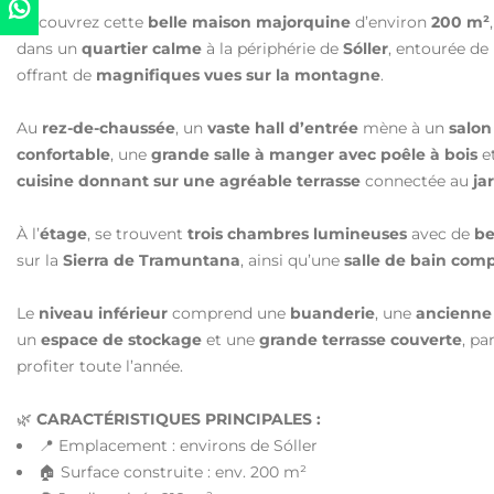
Découvrez cette
belle maison majorquine
d’environ
200 m²
dans un
quartier calme
à la périphérie de
Sóller
, entourée de
offrant de
magnifiques vues sur la montagne
.
Au
rez-de-chaussée
, un
vaste hall d’entrée
mène à un
salon
confortable
, une
grande salle à manger avec poêle à bois
e
cuisine donnant sur une agréable terrasse
connectée au
ja
À l’
étage
, se trouvent
trois chambres lumineuses
avec de
be
sur la
Sierra de Tramuntana
, ainsi qu’une
salle de bain com
Le
niveau inférieur
comprend une
buanderie
, une
ancienne 
un
espace de stockage
et une
grande terrasse couverte
, pa
profiter toute l’année.
🌿
CARACTÉRISTIQUES PRINCIPALES :
📍 Emplacement : environs de Sóller
🏠 Surface construite : env. 200 m²