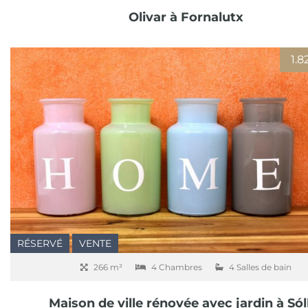
Olivar à Fornalutx
1.
RÉSERVÉ
VENTE
266 m²
4 Chambres
4 Salles de bain
Maison de ville rénovée avec jardin à Sól