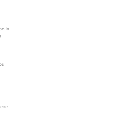
on la
s
a
os
uede