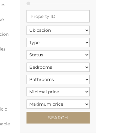
ies
ue
ción
es:
icio
sable