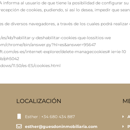
orma al usuario de que tiene la posibilidad de configurar su
ecepción de cookies, pudiendo, si así lo desea, impedir que sean
 de diversos navegadores, a través de los cuales podrá realizar
g/es/kb/habilitar-y-deshabilitar-cookies-que-lossitios-we
.com/chrome/bin/answer.py?hl=es&answer=95647
ft.com/es-es/internet-explorer/delete-managecookies# ie=ie-10
/kb/ph5042
dows/11.50/es-ES/cookies.html
LOCALIZACIÓN
M
Esther : +34 680 434 887
A
esther@guesdoninmobiliaria.com
P