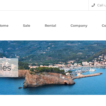
Call 
Home
Sale
Rental
Company
Co
ies