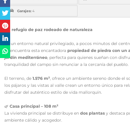
Garajes:
4
Un refugio de paz rodeado de naturaleza
En un entorno natural privilegiado, a pocos minutos del cent
se encuentra esta encantadora
propiedad de piedra con un 
jardín mediterráneo
, perfecta para quienes sueñan con disfru
tranquilidad del campo sin renunciar a la cercanía del pueblo.
El terreno, de
1.576 m²
, ofrece un ambiente sereno donde el s
los pájaros y las vistas al valle crean un entorno único para rel
disfrutar del auténtico estilo de vida mallorquín.
🌿
Casa principal – 108 m²
La vivienda principal se distribuye en
dos plantas
y destaca p
ambiente cálido y acogedor.