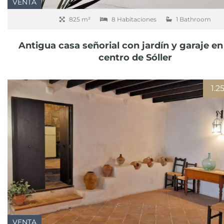
VENTA
825 m²
8 Habitaciones
1 Bathroom
Antigua casa señorial con jardín y garaje en
centro de Sóller
1.
VENTA