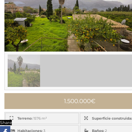
1.500.000€
Terreno:
1576 m²
Superficie construida:
Share
Habitaciones:
3
Baños:
2