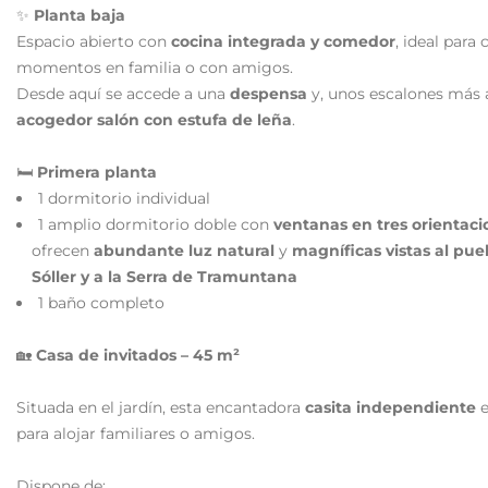
✨
Planta baja
Espacio abierto con
cocina integrada y comedor
, ideal para
momentos en familia o con amigos.
Desde aquí se accede a una
despensa
y, unos escalones más a
acogedor salón con estufa de leña
.
🛏
Primera planta
1 dormitorio individual
1 amplio dormitorio doble con
ventanas en tres orientaci
ofrecen
abundante luz natural
y
magníficas vistas al pue
Sóller y a la Serra de Tramuntana
1 baño completo
🏡
Casa de invitados – 45 m²
Situada en el jardín, esta encantadora
casita independiente
e
para alojar familiares o amigos.
Dispone de: