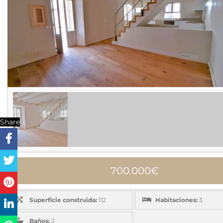
Share
700.000€
Superficie construida:
112
Habitaciones:
3
Baños:
2