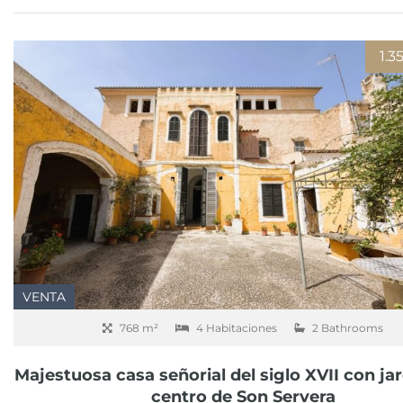
1.
VENTA
768 m²
4 Habitaciones
2 Bathrooms
Majestuosa casa señorial del siglo XVII con jar
centro de Son Servera