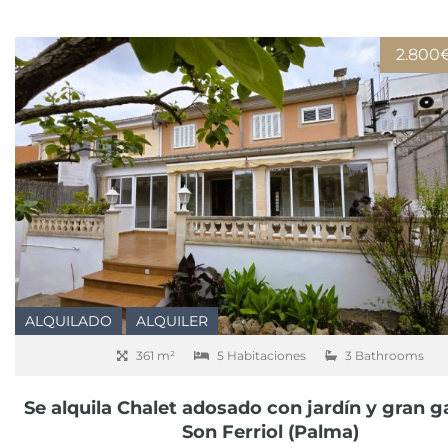
2.800
ALQUILADO
ALQUILER
361 m²
5 Habitaciones
3 Bathrooms
Se alquila Chalet adosado con jardín y gran g
Son Ferriol (Palma)