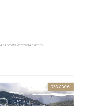
o es exacta, completa o actual.
750.000€