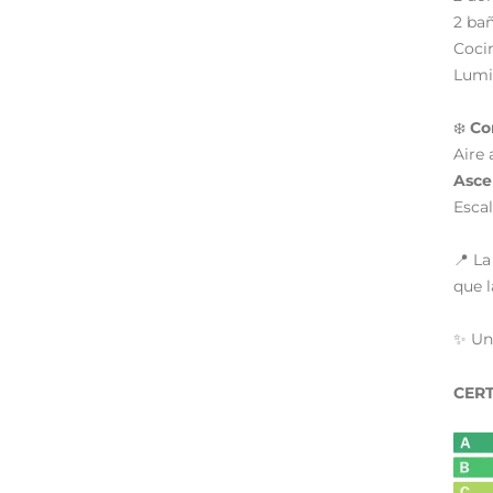
2 ba
Coci
Lumi
❄️
Co
Aire 
Asce
Escal
📍 L
que l
✨ Una
CERT