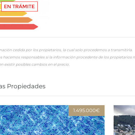
ación cedida por los propietarios, la cual solo procedemos a transmitirla.
s hacemos responsables si la información procedente de los propietarios n
 existir posibles cambios en el precio.
as Propiedades
1.495.000€