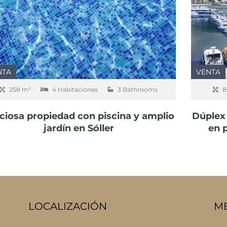
NTA
VENTA
258 m²
4 Habitaciones
3 Bathrooms
8
ciosa propiedad con piscina y amplio
Dúplex 
jardín en Sóller
en p
LOCALIZACIÓN
M