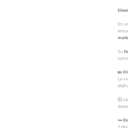
Dise
En un
encu
mall
Su
f
lumin
🏡
Di
La vi
disf
🪟 L
duran
🛏️
Es
2 do