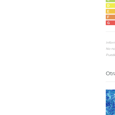
Inform
No no
Pueden
Otr