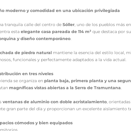
ño moderno y comodidad en una ubicación privilegiada
a tranquila calle del centro de
Sóller
, uno de los pueblos más e
entra esta
elegante casa pareada de 114 m²
que destaca por su
orquina y diseño contemporáneo
.
achada de piedra natural
mantiene la esencia del estilo local, m
osos, funcionales y perfectamente adaptados a la vida actual.
stribución en tres niveles
vienda se organiza en
planta baja, primera planta y una segund
rutan
magníficas vistas abiertas a la Serra de Tramuntana
.
as
ventanas de aluminio con doble acristalamiento
, orientadas
te gran parte del día y proporcionan un excelente aislamiento t
pacios cómodos y bien equipados
rmitorios