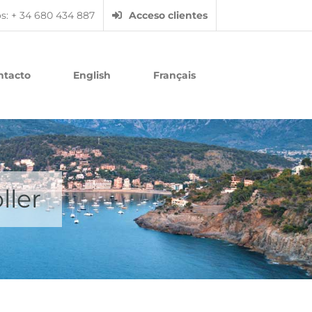
: + 34 680 434 887
Acceso clientes
ntacto
English
Français
ller