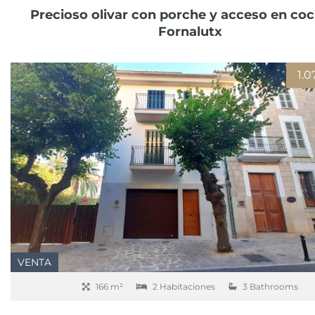
Precioso olivar con porche y acceso en co
Fornalutx
1.
VENTA
166 m²
2 Habitaciones
3 Bathrooms