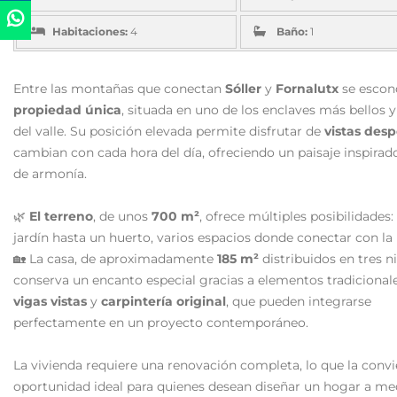
Habitaciones:
4
Baño:
1
Entre las montañas que conectan
Sóller
y
Fornalutx
se escon
propiedad única
, situada en uno de los enclaves más bellos y
del valle. Su posición elevada permite disfrutar de
vistas des
cambian con cada hora del día, ofreciendo un paisaje inspirado
de armonía.
🌿
El terreno
, de unos
700 m²
, ofrece múltiples posibilidades
jardín hasta un huerto, varios espacios donde conectar con la 
🏡 La casa, de aproximadamente
185 m²
distribuidos en tres ni
conserva un encanto especial gracias a elementos tradiciona
vigas vistas
y
carpintería original
, que pueden integrarse
perfectamente en un proyecto contemporáneo.
La vivienda requiere una renovación completa, lo que la convi
oportunidad ideal para quienes desean diseñar un hogar a me