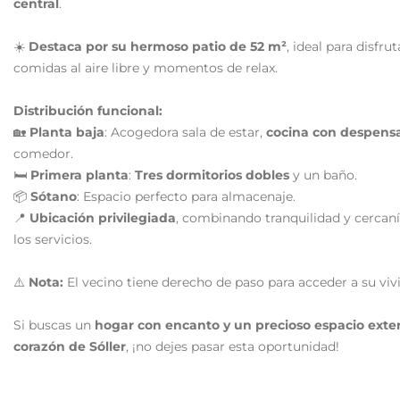
central
.
☀️
Destaca por su hermoso patio de 52 m²
, ideal para disfru
comidas al aire libre y momentos de relax.
Distribución funcional:
🏡
Planta baja
: Acogedora sala de estar,
cocina con despens
comedor.
🛏️
Primera planta
:
Tres dormitorios dobles
y un baño.
📦
Sótano
: Espacio perfecto para almacenaje.
📍
Ubicación privilegiada
, combinando tranquilidad y cercaní
los servicios.
⚠️
Nota:
El vecino tiene derecho de paso para acceder a su viv
Si buscas un
hogar con encanto y un precioso espacio exter
corazón de Sóller
, ¡no dejes pasar esta oportunidad!