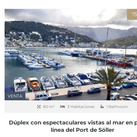
7
VENTA
80 m²
3 Habitaciones
1 Bathroom
Dúplex con espectaculares vistas al mar en 
línea del Port de Sóller