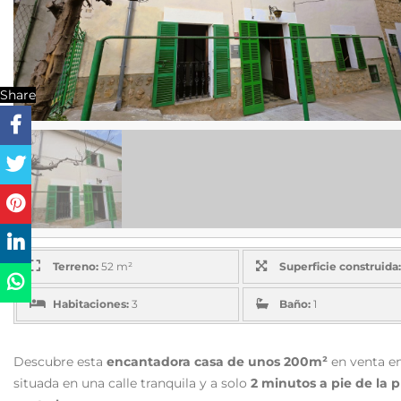
Share
Terreno:
52 m²
Superficie construida:
Habitaciones:
3
Baño:
1
Descubre esta
encantadora casa de unos 200m²
en venta en
situada en una calle tranquila y a solo
2 minutos a pie de la p