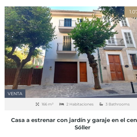
1.
VENTA
166 m²
2 Habitaciones
3 Bathrooms
Casa a estrenar con jardín y garaje en el ce
Sóller