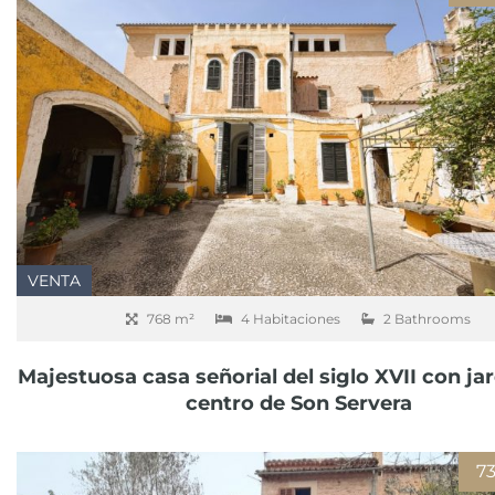
VENTA
768 m²
4 Habitaciones
2 Bathrooms
Majestuosa casa señorial del siglo XVII con jar
centro de Son Servera
7