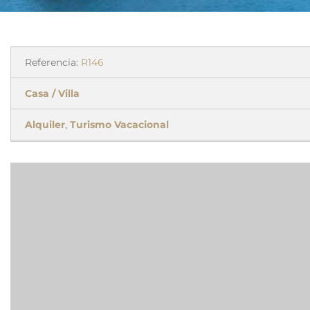
Referencia:
R146
Casa / Villa
Alquiler
,
Turismo Vacacional